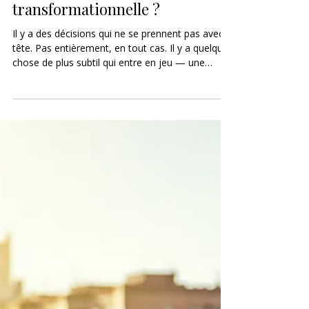
Comment savoir si on est prête
pour une retraite
transformationnelle ?
Il y a des décisions qui ne se prennent pas avec la
tête. Pas entièrement, en tout cas. Il y a quelque
chose de plus subtil qui entre en jeu — une
intuition, un appel, une reconnaissance intérieure
qui précède la réflexion. Quelque chose qui dit
"oui" avant même qu'on ait fini de lire la
description. Et puis il y a la résistance. Les
questions. Les doutes. "Est-ce que c'est vraiment
pour moi ?" "Est-ce que je suis ....