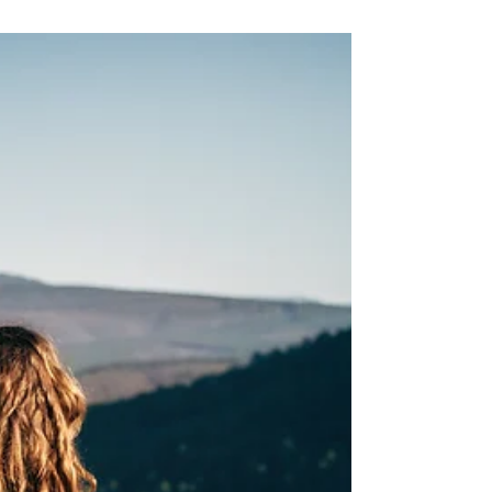
distance : recevoir une guidance
profonde depuis chez vous
Il y a des moments dans la vie où on cherche
quelque chose que ni la raison, ni la thérapie
ordinaire ne peuvent donner. Un sens. Une
direction. Une compréhension de ce qui se joue
vraiment — pas uniquement au niveau
psychologique, mais au niveau de l'âme. Les soins
akashiques d'intégration répondent à ce besoin.
Et ils se font intégralement à distance — parce
que les...