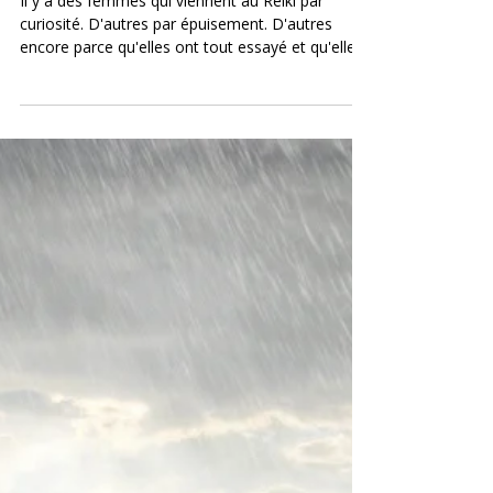
Christine GINIER
4 min de lecture
Reiki pour les femmes :
bienfaits, séance et chemin vers
l'autonomie
Il y a des femmes qui viennent au Reiki par
curiosité. D'autres par épuisement. D'autres
encore parce qu'elles ont tout essayé et qu'elles
sentent confusément qu'il manque quelque chose
— une dimension plus profonde, plus subtile, que
les thérapies classiques n'ont pas touchée. Et puis
il y a celles qui reçoivent leur premier soin, et qui
ressortent en disant : "Je ne savais pas qu'on...