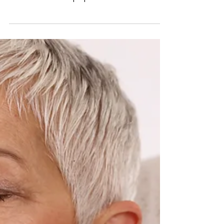
Christine GINIER
2 min de lecture
Libérer les mémoires
transgénérationnelles en
téléconsultation
Il y a des choses qu'on porte sans savoir d'où
elles viennent. Une peur intense sans origine
identifiable dans sa propre vie. Un schéma
relationnel qui ressemble trait pour trait à celui
d'une mère, d'une grand-mère. Une tristesse de
fond qui précède tous les événements de sa vie.
Un plafond invisible qui empêche d'aller au-delà
d'un certain niveau de bonheur ou de réussite.
Ces charges sont souvent transgénérationnelles
— transmises, sans mots, de génération en
génération. E