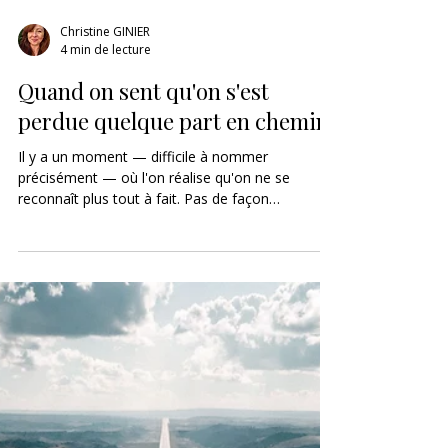
Christine GINIER
4 min de lecture
Quand on sent qu'on s'est
perdue quelque part en chemin
Il y a un moment — difficile à nommer
précisément — où l'on réalise qu'on ne se
reconnaît plus tout à fait. Pas de façon
dramatique. Pas d'effondrement visible. Juste
cette sensation diffuse d'être un peu à côté de
soi-même. De fonctionner — bien, même, parfois
très bien — mais sans vraiment se sentir habitée
de l'intérieur. Comme si quelque chose d'essentiel
s'était...