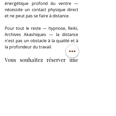
énergétique profond du ventre — 
nécessite un contact physique direct 
et ne peut pas se faire à distance.
Pour tout le reste — hypnose, Reiki, 
Archives Akashiques — la distance 
n'est pas un obstacle à la qualité et à 
la profondeur du travail.
Vous souhaitez réserver une 
consultation à distance ?
Je propose des consultations en ligne 
— par visioconférence ou par 
téléphone — pour les personnes 
partout en France et dans le monde 
francophone avec une attention 
toute particulière pour la 