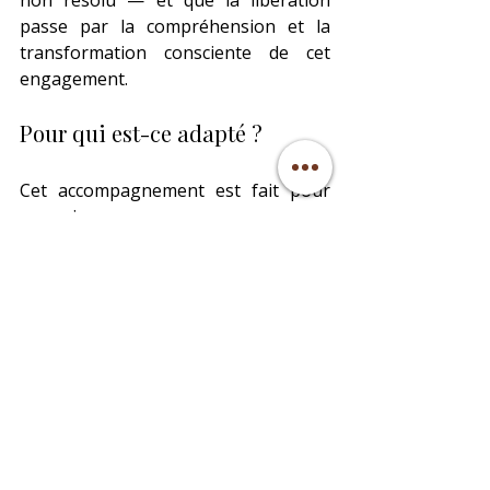
non résolu — et que la libération 
passe par la compréhension et la 
transformation consciente de cet 
engagement.
Pour qui est-ce adapté ?
Cet accompagnement est fait pour 
vous si :
Vous jouez toujours le même 
rôle dans vos relations sans 
comprendre pourquoi
Vous vous sacrifiez 
systématiquement au détriment 
de vous-même
Vous portez un sentiment de 
dette ou d'obligation envers 
certaines personnes