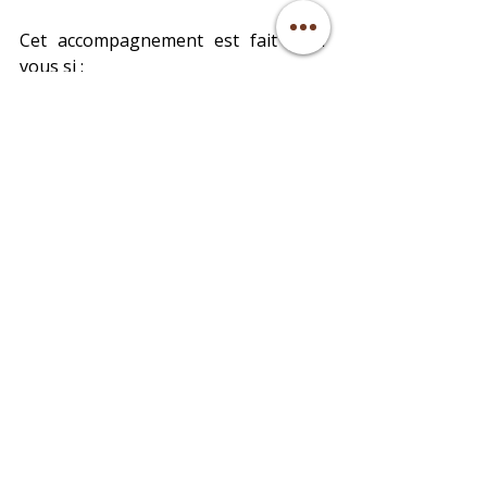
Cet accompagnement est fait pour 
vous si :
Vous traversez un épisode 
dépressif et souhaitez un soutien 
complémentaire
Vous vous sentez épuisée, 
lourde, déconnectée de votre 
corps
Vous portez des émotions figées 
que vous n'arrivez pas à libérer
Vous avez besoin d'un espace de 
douceur et de sécurité totale
Vous souhaitez soutenir votre 
énergie vitale pendant un chemin 
difficile
Un pas à la fois