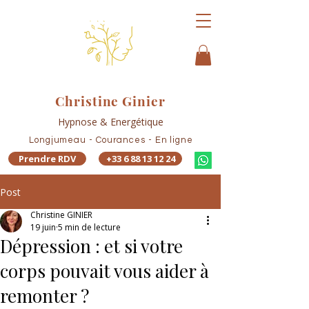
Christine Ginier
Hypnose & Energétique
Longjumeau - Courances - En ligne
Prendre RDV
+33 6 88 13 12 24
Post
Christine GINIER
19 juin
5 min de lecture
Dépression : et si votre
corps pouvait vous aider à
remonter ?