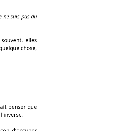
Je ne suis pas du 
ouvent, elles 
quelque chose, 
it penser que 
l'inverse.
çon d'occuper 