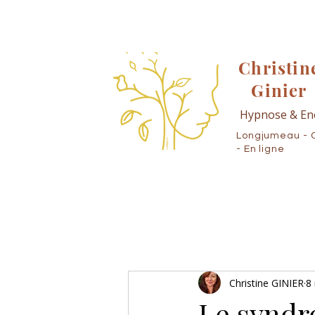
Christin
Ginier
Hypnose & En
Longjumeau - 
- En ligne
Christine GINIER
8
Le syndr