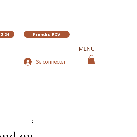
12 24
Prendre RDV
MENU
Se connecter
and on