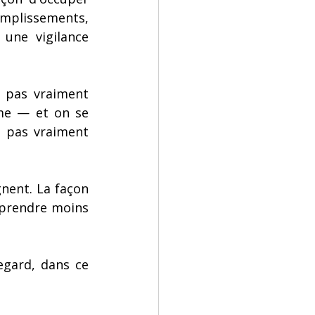
omplissements, 
ne vigilance 
e pas vraiment 
me — et on se 
 pas vraiment 
gnent. La façon 
 prendre moins 
egard, dans ce 