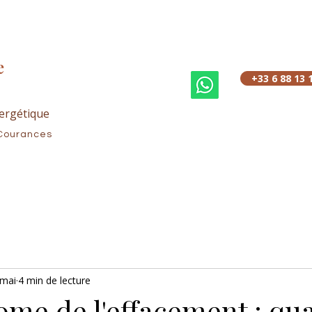
e
+33 6 88 13 
ergétique
Courances
 mai
4 min de lecture
ome de l'effacement : qu