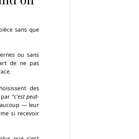
ièce sans que 
ernes ou sans 
art de ne pas 
race.
oisissent des 
 par 
"c'est peut-
eaucoup — leur 
e si recevoir 
lus que c'est 