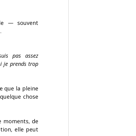
le — souvent 
.
uis pas assez 
si je prends trop 
 que la pleine 
 quelque chose 
de moments, de 
on, elle peut 