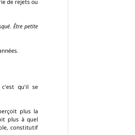
e de rejets ou 
squé. Être petite 
années.
'est qu'il se 
rçoit plus la 
t plus à quel 
e, constitutif 