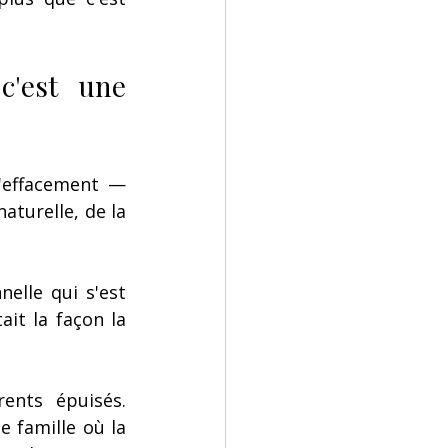
'est une 
effacement — 
aturelle, de la 
lle qui s'est 
t la façon la 
nts épuisés. 
 famille où la 