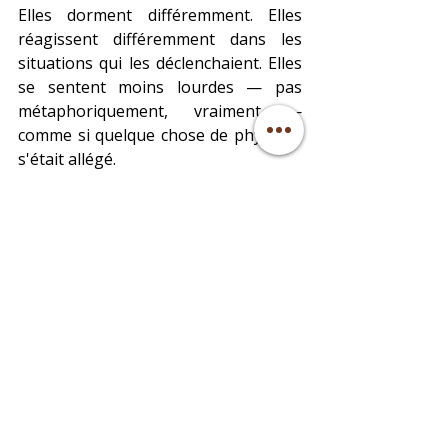
Elles dorment différemment. Elles 
réagissent différemment dans les 
situations qui les déclenchaient. Elles 
se sentent moins lourdes — pas 
métaphoriquement, vraiment — 
comme si quelque chose de physique 
s'était allégé.
Et les schémas qui revenaient — ils 
reviennent moins. Ou différemment. 
Ou avec beaucoup moins de force.
Travailler sur vos mémoires 
familiales
Vous ressentez l'appel d'explorer ce 
qui se transmet en silence dans votre 
lignée — seule, ou aux côtés d'un ou 