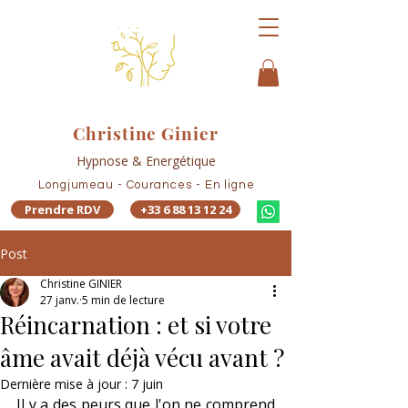
Christine Ginier
Hypnose & Energétique
Longjumeau - Courances - En ligne
Prendre RDV
+33 6 88 13 12 24
Post
Christine GINIER
27 janv.
5 min de lecture
Réincarnation : et si votre
âme avait déjà vécu avant ?
Dernière mise à jour :
7 juin
Il y a des peurs que l'on ne comprend 