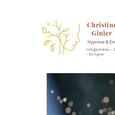
Christin
Ginier
Hypnose & En
Longjumeau - 
- En ligne