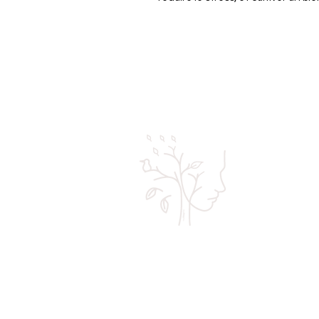
Pour un aligne
Corps Ame Espri
Hypnose