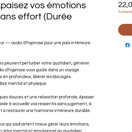
paisez vos émotions
22,
Achetez
ans effort (Durée
ur — audio d’hypnose pour une paix intérieure
es peuvent perturber votre quotidien, générer
udio d’hypnose vous guide dans un voyage
s en profondeur, libérer les blocages
libre mental et physique.
ues douces et une relaxation profonde, Apaiser
ide à accueillir vos ressentis sans jugement, à
et à restaurer une harmonie intérieure durable.
ceux qui souhaitent mieux gérer leurs émotions,
bien-être mental et émotionnel au quotidien.