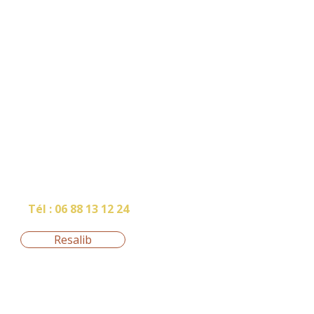
RDV
Tél :
06 88 13 12 24
Resalib