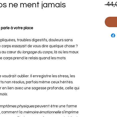
ps ne ment jamais
 44,
 parle à votre place
pliquées, troubles digestifs, douleurs sans
e corps essayait de vous dire quelque chose ?
s au cœur du
langage du corps
, là où les maux
 corps prend le relais quand les mots
 voudrait oublier. Il enregistre les stress, les
its non résolus, parfois même ceux hérités.
r en lien avec une sagesse profonde, celle qui
mais
.
ymptômes physiques
peuvent être une forme
t, comment la
mémoire émotionnelle
s’imprime