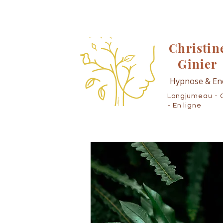
Christin
Ginier
Hypnose & En
Longjumeau - 
- En ligne