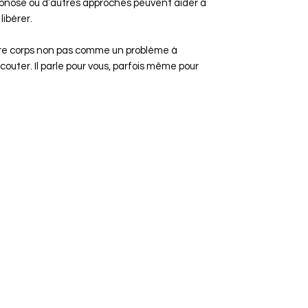
ypnose ou d’autres approches peuvent aider à
libérer.
tre corps non pas comme un problème à
outer. Il parle pour vous, parfois même pour
Menu
Me suivre
Accueil