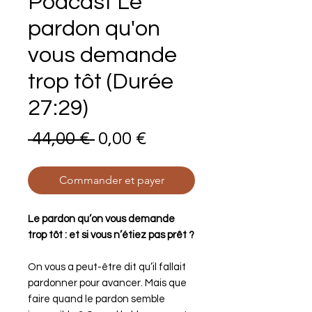
Podcast Le
pardon qu'on
vous demande
trop tôt (Durée
27:29)
Prix
Prix
 44,00 € 
0,00 €
original
promotionnel
Commander et payer
Le pardon qu’on vous demande
trop tôt : et si vous n’étiez pas prêt ?
On vous a peut-être dit qu’il fallait
pardonner pour avancer. Mais que
faire quand le pardon semble