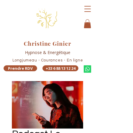
Christine Ginier
Hypnose & Energétique
Longjumeau - Courances - En ligne
Prendre RDV
+33 6 88 13 12 24