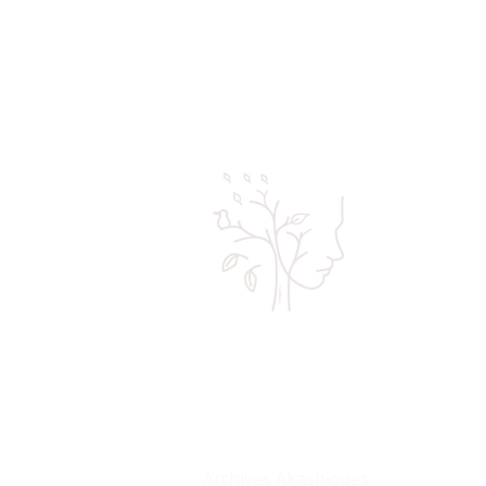
Pour un aligne
Corps Ame Espri
Hypnose
Gestion du Poids & Emotions
Archives Akashiques