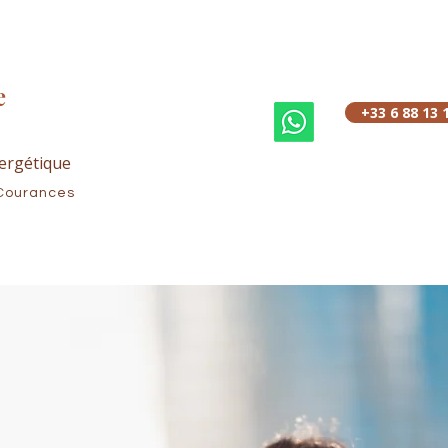
e
+33 6 88 13 
ergétique
Courances