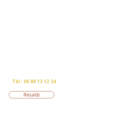
RDV
Tél :
06 88 13 12 24
Resalib