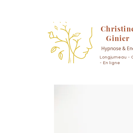
Christin
Ginier
Hypnose & En
Longjumeau - 
- En ligne