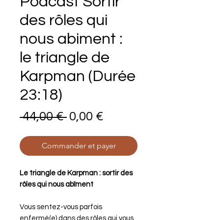
Podcast Sortir
des rôles qui
nous abiment :
le triangle de
Karpman (Durée
23:18)
Prix
Prix
 44,00 € 
0,00 €
original
promotionnel
Commander et payer
Le triangle de Karpman : sortir des
rôles qui nous abîment
Vous sentez-vous parfois
enfermé(e) dans des rôles qui vous