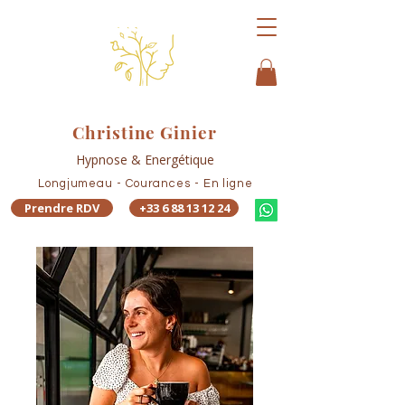
Christine Ginier
Hypnose & Energétique
Longjumeau - Courances - En ligne
Prendre RDV
+33 6 88 13 12 24