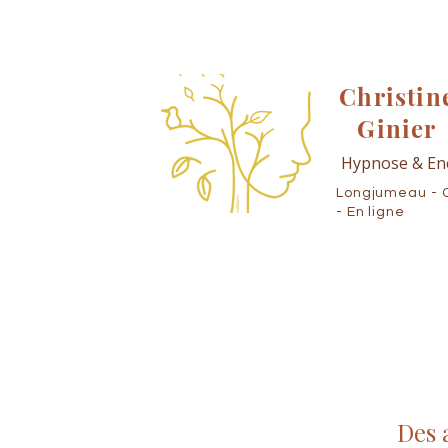
Christin
Ginier
Hypnose & En
Longjumeau - 
- En ligne
Des 