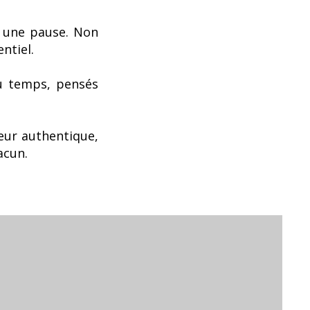
e une pause. Non
ntiel.
du temps, pensés
eur authentique,
acun.