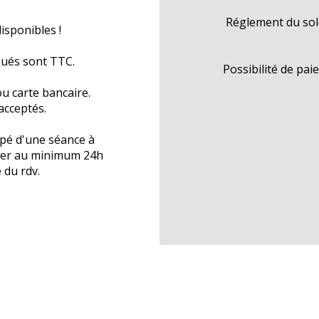
Réglement du sold
isponibles !
iqués sont TTC.
Possibilité de pa
u carte bancaire.
cceptés.
ipé d'une séance à
égler au minimum 24h
 du rdv.