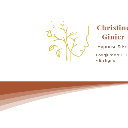
Christin
Ginier
Hypnose & En
Longjumeau - 
- En ligne