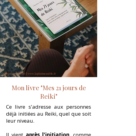
@Manon Gourdré |
www.laphotosensible.fr
Mon livre "Mes 21 jours de
Reiki"
Ce livre s'adresse aux personnes
déjà initiées au Reiki, quel que soit
leur niveau.
Il vient
après l'initiation
, comme