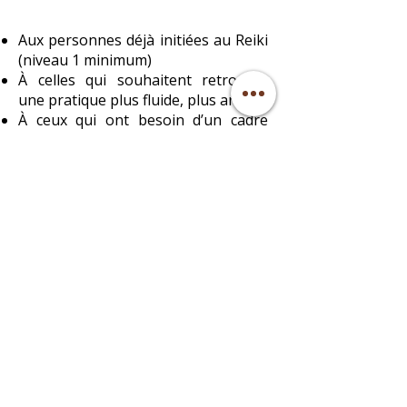
Aux personnes déjà initiées au Reiki
(niveau 1 minimum)
À celles qui souhaitent retrouver
une pratique plus fluide, plus ancrée
À ceux qui ont besoin d’un cadre
doux pour se reconnecter à leur
énergie
Aux praticiens Reiki qui souhaitent
se remettre au cœur de leur propre
rituel
📍
Ce livre n’est pas un cours. Il est un
écho. Une voix douce qui vous rappelle
ce que vous avez déjà reçu, et vous
invite à le faire vibrer dans le
quotidien.