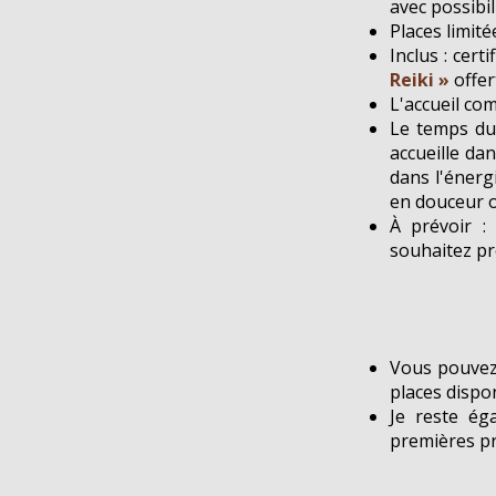
avec possibil
Places limité
Inclus : certi
Reiki »
offer
L'accueil co
Le temps du 
accueille da
dans l'énergi
en douceur 
À prévoir : 
souhaitez pr
Vous pouvez 
places dispon
Je reste ég
premières pr