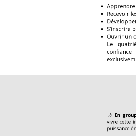
Apprendre 
Recevoir l
Développer
S’inscrire 
Ouvrir un 
Le quatri
confiance 
exclusivem
🌙
En grou
vivre cette i
puissance é