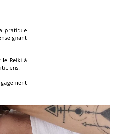
a pratique
’enseignant
 le Reiki à
aticiens.
engagement