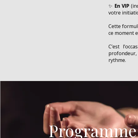
✨
En VIP
(in
votre initia
Cette formul
ce moment en
C’est l’occ
profondeur, 
rythme.
Programme