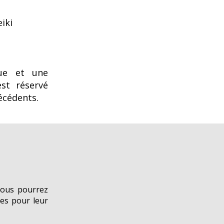
iki
ue et une
est réservé
écédents.
vous pourrez
sies pour leur