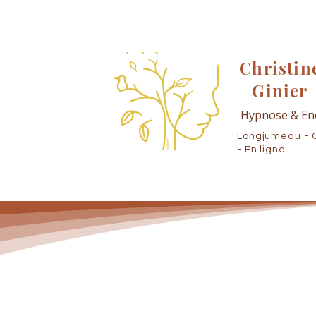
Christin
Ginier
Hypnose & En
Longjumeau - 
- En ligne