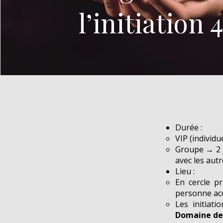
l’initiation 
Durée :
VIP (individu
Groupe → 2 j
avec les aut
Lieu :
En cercle pr
personne a
Les initiat
Domaine de 