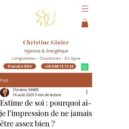
Christine Ginier
Hypnose & Energétique
Longjumeau - Courances - En ligne
Prendre RDV
+33 6 88 13 12 24
Post
Christine GINIER
16 août 2025
5 min de lecture
Estime de soi : pourquoi ai-
je l’impression de ne jamais
être assez bien ?