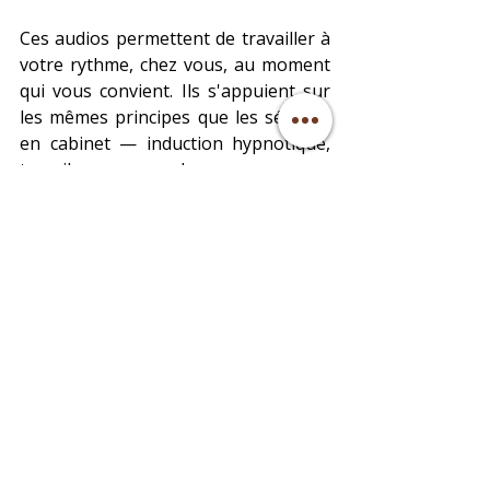
Ces audios permettent de travailler à 
votre rythme, chez vous, au moment 
qui vous convient. Ils s'appuient sur 
les mêmes principes que les séances 
en cabinet — induction hypnotique, 
travail sur les croyances, 
reconnnexion aux ressources 
intérieures.
👉 
Lien vers le pack audio 
Pour aller plus loin — 
l'accompagnement en 
séance
Le pack audio est un excellent point 
de départ. Pour un travail en 
profondeur — sur des blessures 