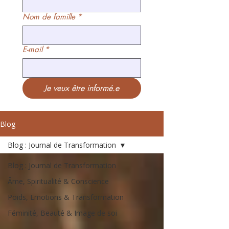
Nom de famille
*
E-mail
*
Je veux être informé.e
Blog
Blog : Journal de Transformation
Blog : Journal de Transformation
Âme, Spiritualité & Conscience
Poids, Emotions & Transformation
Féminité, Beauté & Image de soi