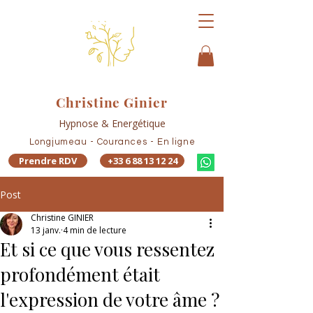
Christine Ginier
Hypnose & Energétique
Longjumeau - Courances - En ligne
Prendre RDV
+33 6 88 13 12 24
Post
Christine GINIER
13 janv.
4 min de lecture
Et si ce que vous ressentez
profondément était
l'expression de votre âme ?