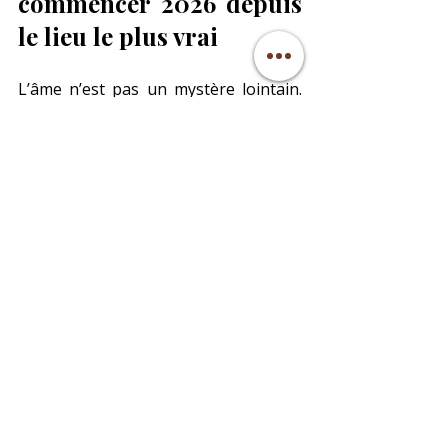
commencer 2026 depuis 
le lieu le plus vrai
L’âme n’est pas un mystère lointain. 
C’est un mouvement intime, concret, 
sensible, qui se manifeste dans votre 
ventre, vos émotions, vos intuitions, 
vos choix.
Si quelque chose en vous se déplace, 
si vous sentez un appel intérieur, si 
vous êtes à la frontière d’un nouveau 
chapitre… alors c’est simplement que 
votre âme s’approche de vous.
Et mes accompagnements — 
hypnose
, 
séances énergétiques
, 
Chi 
Nei Tsang
, 
lectures d’âme
 —sont là 