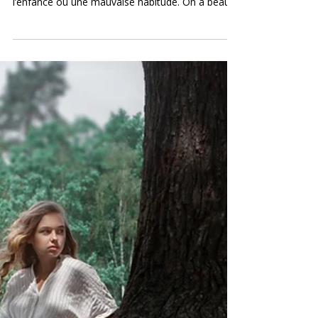
qui influencent votre vie
Il existe des blocages qui ne se résument pas à un
manque de confiance, un traumatisme de
l’enfance ou une mauvaise habitude. On a beau
travailler sur soi, analyser, comprendre, changer
de stratégie… quelque chose résiste. Et parfois, ce
n’est pas le mental qui bloque. C’est une forme de
...