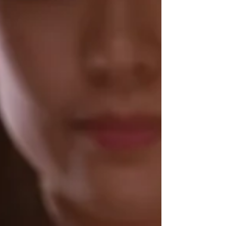
exactement à votre question intérieure. Vous
vous demandez : Pourquoi ça m’arrive ? Est-ce un
message ? Est-ce que je dois agir ? Les signes
apparaissent...